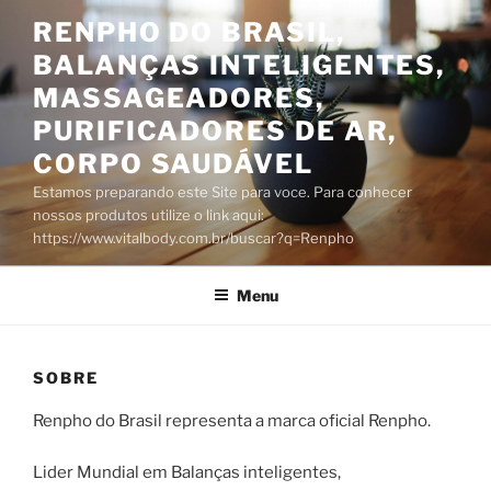
Pular
RENPHO DO BRASIL,
para
BALANÇAS INTELIGENTES,
o
conteúdo
MASSAGEADORES,
PURIFICADORES DE AR,
CORPO SAUDÁVEL
Estamos preparando este Site para voce. Para conhecer
nossos produtos utilize o link aqui:
https://www.vitalbody.com.br/buscar?q=Renpho
Menu
SOBRE
Renpho do Brasil representa a marca oficial Renpho.
Lider Mundial em Balanças inteligentes,