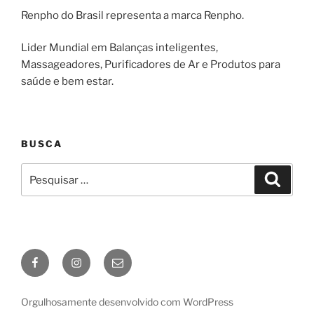
Renpho do Brasil representa a marca Renpho.
Lider Mundial em Balanças inteligentes,
Massageadores, Purificadores de Ar e Produtos para
saúde e bem estar.
BUSCA
Pesquisar
Pesqui
por:
Facebook
Instagram
E-
mail
Orgulhosamente desenvolvido com WordPress